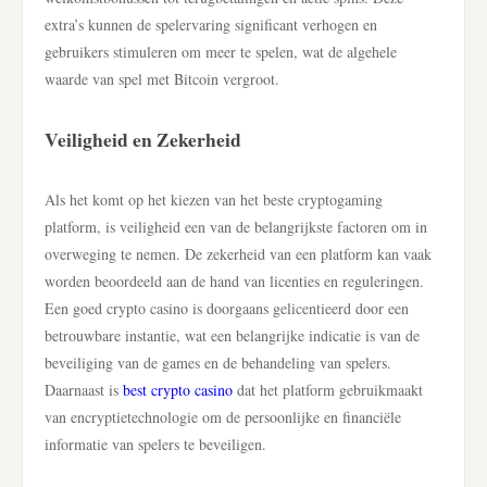
extra’s kunnen de spelervaring significant verhogen en
gebruikers stimuleren om meer te spelen, wat de algehele
waarde van spel met Bitcoin vergroot.
Veiligheid en Zekerheid
Als het komt op het kiezen van het beste cryptogaming
platform, is veiligheid een van de belangrijkste factoren om in
overweging te nemen. De zekerheid van een platform kan vaak
worden beoordeeld aan de hand van licenties en reguleringen.
Een goed crypto casino is doorgaans gelicentieerd door een
betrouwbare instantie, wat een belangrijke indicatie is van de
beveiliging van de games en de behandeling van spelers.
Daarnaast is
best crypto casino
dat het platform gebruikmaakt
van encryptietechnologie om de persoonlijke en financiële
informatie van spelers te beveiligen.