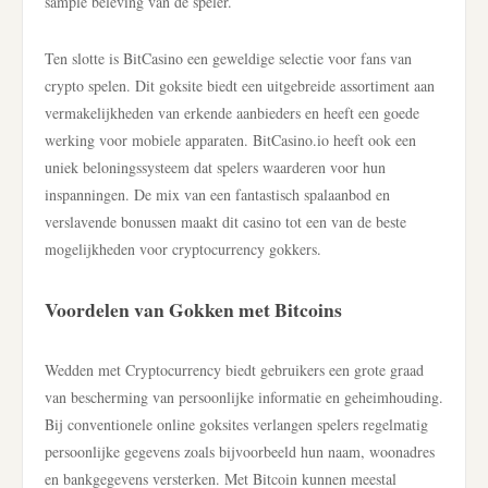
sample beleving van de speler.
Ten slotte is BitCasino een geweldige selectie voor fans van
crypto spelen. Dit goksite biedt een uitgebreide assortiment aan
vermakelijkheden van erkende aanbieders en heeft een goede
werking voor mobiele apparaten. BitCasino.io heeft ook een
uniek beloningssysteem dat spelers waarderen voor hun
inspanningen. De mix van een fantastisch spalaanbod en
verslavende bonussen maakt dit casino tot een van de beste
mogelijkheden voor cryptocurrency gokkers.
Voordelen van Gokken met Bitcoins
Wedden met Cryptocurrency biedt gebruikers een grote graad
van bescherming van persoonlijke informatie en geheimhouding.
Bij conventionele online goksites verlangen spelers regelmatig
persoonlijke gegevens zoals bijvoorbeeld hun naam, woonadres
en bankgegevens versterken. Met Bitcoin kunnen meestal