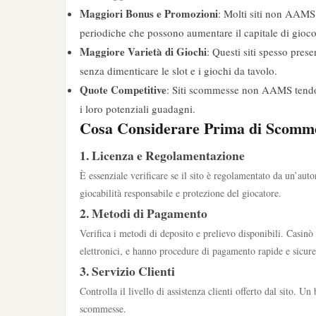
Maggiori Bonus e Promozioni
: Molti siti non AAMS 
periodiche che possono aumentare il capitale di gioco
Maggiore Varietà di Giochi
: Questi siti spesso pre
senza dimenticare le slot e i giochi da tavolo.
Quote Competitive
: Siti scommesse non AAMS tendon
i loro potenziali guadagni.
Cosa Considerare Prima di Scomme
1.
Licenza e Regolamentazione
È essenziale verificare se il sito è regolamentato da un’auto
giocabilità responsabile e protezione del giocatore.
2.
Metodi di Pagamento
Verifica i metodi di deposito e prelievo disponibili. Casinò 
elettronici, e hanno procedure di pagamento rapide e sicure
3.
Servizio Clienti
Controlla il livello di assistenza clienti offerto dal sito. 
scommesse.