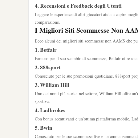
4.
Recensioni e Feedback degli Utenti
Leggere le esperienze di altri giocatori aiuta a capire megli
comparazione.
I Migliori Siti Scommesse Non A
Ecco alcuni dei migliori siti scommesse non AAMS che puo
1.
Betfair
Famoso per il suo scambio di scommesse, Betfair offre una g
2.
888sport
Conosciuto per le sue promozioni quotidiane, 888sport prop
3.
William Hill
Uno dei nomi più storici nel settore, William Hill offre un
sportiva.
4.
Ladbrokes
Con bonus accattivanti e un’ottima piattaforma mobile, Lad
5.
Bwin
Conosciuto per le sue scommesse live e un’ampia gamma di 