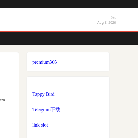
Sat
Aug 8, 2026
premium303
Tappy Bird
nza
Telegram下载
link slot