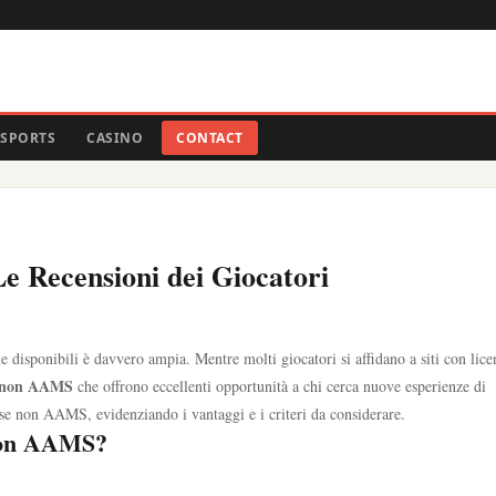
SPORTS
CASINO
CONTACT
 Recensioni dei Giocatori
 disponibili è davvero ampia. Mentre molti giocatori si affidano a siti con lice
e non AAMS
che offrono eccellenti opportunità a chi cerca nuove esperienze di
se non AAMS, evidenziando i vantaggi e i criteri da considerare.
 Non AAMS?