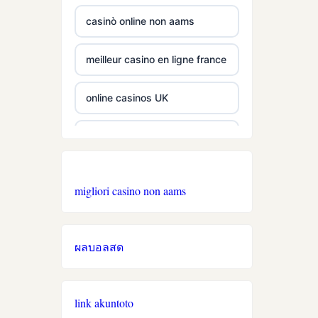
casino utan spelpaus
b29 com
casinò online non aams
lc88
card game with rewards
meilleur casino en ligne france
tr88
UU88
online casinos UK
32win
abc8
online casino
svenska casinon
best online casinos
online casinos
migliori casino non aams
utländska casino
zowin
online casinos UK
ผลบอลสด
svenska casinon
https://888b2.co.com/
non GamStop casinos
online casino
ea77.art
nieuwe online casino zonder
link akuntoto
cruks