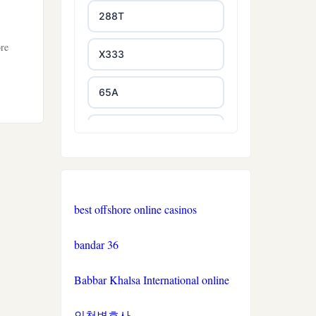
288T
ore
X333
65A
788T
XXGG
999E
best offshore online casinos
bandar 36
link vào NK88
Babbar Khalsa International online
TR88 link
인천변호사