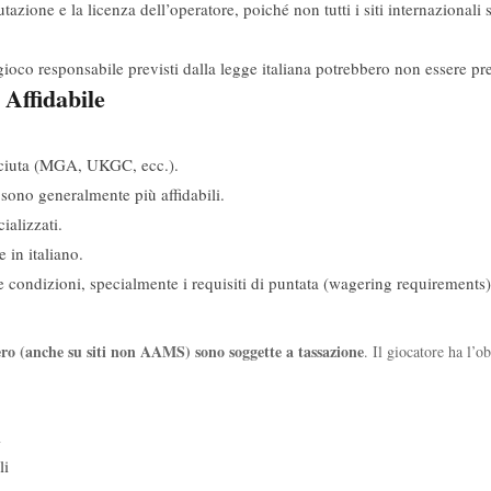
tazione e la licenza dell’operatore, poiché non tutti i siti internazionali
 gioco responsabile previsti dalla legge italiana potrebbero non essere pre
Affidabile
osciuta (MGA, UKGC, ecc.).
i sono generalmente più affidabili.
ializzati.
e in italiano.
e condizioni, specialmente i requisiti di puntata (wagering requirements)
stero (anche su siti non AAMS) sono soggette a tassazione
. Il giocatore ha l’o
i
li