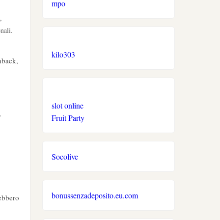
mpo
,
nali.
kilo303
hback,
slot online
.
Fruit Party
Socolive
bonussenzadeposito.eu.com
rebbero