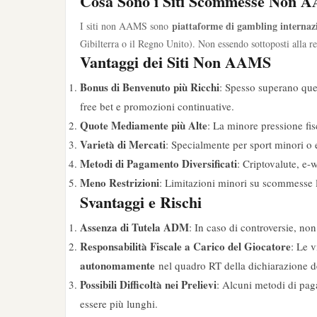
Cosa Sono i Siti Scommesse Non 
piattaforme di gambling internaz
I siti non AAMS sono
Gibilterra o il Regno Unito). Non essendo sottoposti alla re
Vantaggi dei Siti Non AAMS
Bonus di Benvenuto più Ricchi
: Spesso superano qu
free bet e promozioni continuative.
Quote Mediamente più Alte
: La minore pressione fis
Varietà di Mercati
: Specialmente per sport minori o e
Metodi di Pagamento Diversificati
: Criptovalute, e-w
Meno Restrizioni
: Limitazioni minori su scommesse li
Svantaggi e Rischi
Assenza di Tutela ADM
: In caso di controversie, non
Responsabilità Fiscale a Carico del Giocatore
: Le 
autonomamente
nel quadro RT della dichiarazione de
Possibili Difficoltà nei Prelievi
: Alcuni metodi di pag
essere più lunghi.