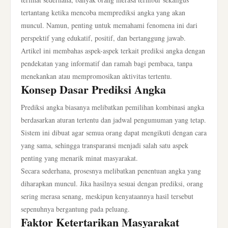
tertantang ketika mencoba memprediksi angka yang akan
muncul. Namun, penting untuk memahami fenomena ini dari
perspektif yang edukatif, positif, dan bertanggung jawab.
Artikel ini membahas aspek-aspek terkait prediksi angka dengan
pendekatan yang informatif dan ramah bagi pembaca, tanpa
menekankan atau mempromosikan aktivitas tertentu.
Konsep Dasar Prediksi Angka
Prediksi angka biasanya melibatkan pemilihan kombinasi angka
berdasarkan aturan tertentu dan jadwal pengumuman yang tetap.
Sistem ini dibuat agar semua orang dapat mengikuti dengan cara
yang sama, sehingga transparansi menjadi salah satu aspek
penting yang menarik minat masyarakat.
Secara sederhana, prosesnya melibatkan penentuan angka yang
diharapkan muncul. Jika hasilnya sesuai dengan prediksi, orang
sering merasa senang, meskipun kenyataannya hasil tersebut
sepenuhnya bergantung pada peluang.
Faktor Ketertarikan Masyarakat