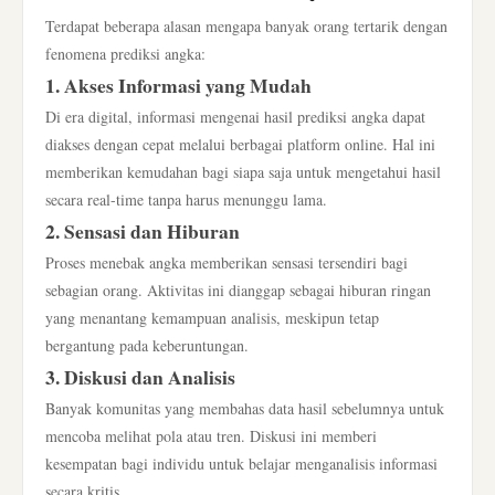
Terdapat beberapa alasan mengapa banyak orang tertarik dengan
fenomena prediksi angka:
1. Akses Informasi yang Mudah
Di era digital, informasi mengenai hasil prediksi angka dapat
diakses dengan cepat melalui berbagai platform online. Hal ini
memberikan kemudahan bagi siapa saja untuk mengetahui hasil
secara real-time tanpa harus menunggu lama.
2. Sensasi dan Hiburan
Proses menebak angka memberikan sensasi tersendiri bagi
sebagian orang. Aktivitas ini dianggap sebagai hiburan ringan
yang menantang kemampuan analisis, meskipun tetap
bergantung pada keberuntungan.
3. Diskusi dan Analisis
Banyak komunitas yang membahas data hasil sebelumnya untuk
mencoba melihat pola atau tren. Diskusi ini memberi
kesempatan bagi individu untuk belajar menganalisis informasi
secara kritis.