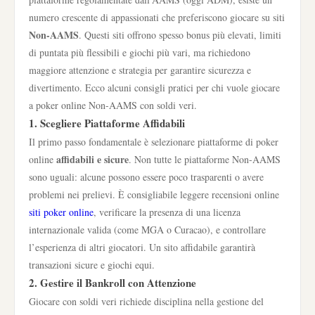
numero crescente di appassionati che preferiscono giocare su siti
Non-AAMS
. Questi siti offrono spesso bonus più elevati, limiti
di puntata più flessibili e giochi più vari, ma richiedono
maggiore attenzione e strategia per garantire sicurezza e
divertimento. Ecco alcuni consigli pratici per chi vuole giocare
a poker online Non-AAMS con soldi veri.
1. Scegliere Piattaforme Affidabili
Il primo passo fondamentale è selezionare piattaforme di poker
affidabili e sicure
online
. Non tutte le piattaforme Non-AAMS
sono uguali: alcune possono essere poco trasparenti o avere
problemi nei prelievi. È consigliabile leggere recensioni online
siti poker online
, verificare la presenza di una licenza
internazionale valida (come MGA o Curacao), e controllare
l’esperienza di altri giocatori. Un sito affidabile garantirà
transazioni sicure e giochi equi.
2. Gestire il Bankroll con Attenzione
Giocare con soldi veri richiede disciplina nella gestione del