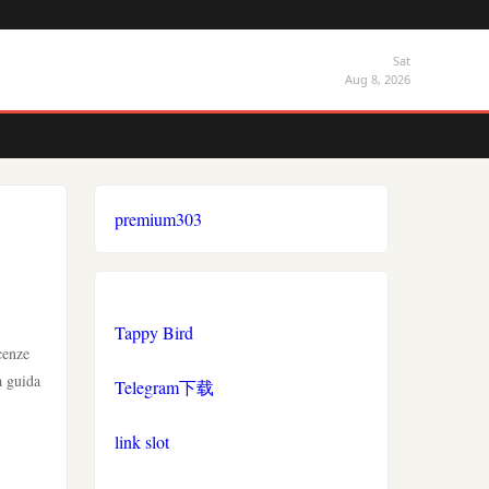
Sat
Aug 8, 2026
premium303
Tappy Bird
cenze
a guida
Telegram下载
link slot