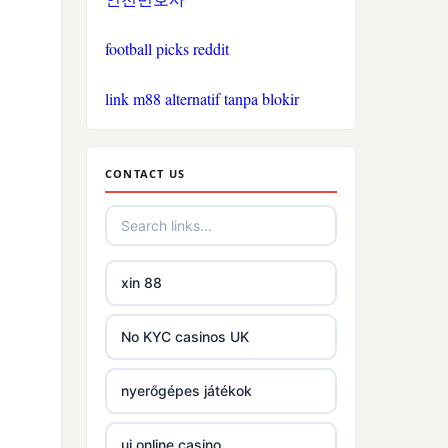
phjoy.io
football picks reddit
tg88
link m88 alternatif tanpa blokir
https://go8.center/
non gamstop casinos
CONTACT US
non gamstop casinos
non gamstop casinos
xin 88
non gamstop casinos
No KYC casinos UK
non gamstop casinos
nyerőgépes játékok
non gamstop casinos
uj online casino