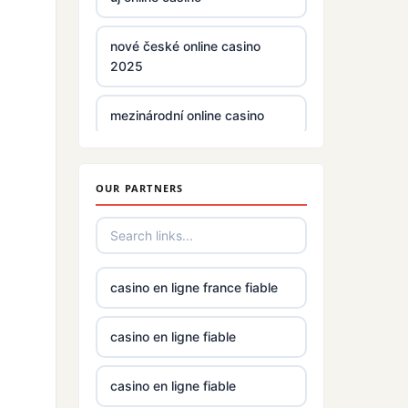
non gamstop casinos
nové české online casino
2025
non gamstop casinos
mezinárodní online casino
non gamstop casinos
zahraniční casina s licencí pro
české hráče
non gamstop casinos
OUR PARTNERS
No KYC casinos UK
non gamstop casinos
No KYC casinos UK
i9bet com
casino en ligne france fiable
casino norge
alo 789
casino en ligne fiable
casino utan spelpaus
loto 188
casino en ligne fiable