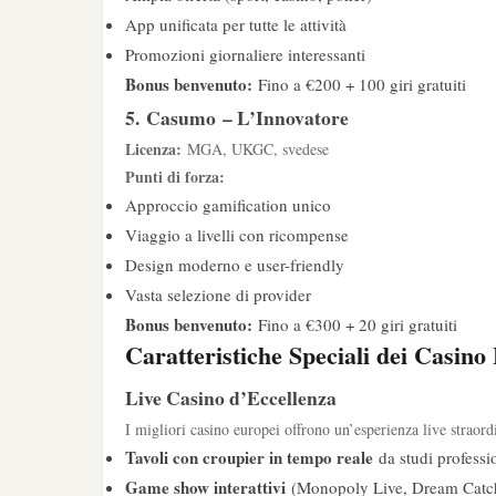
App unificata per tutte le attività
Promozioni giornaliere interessanti
Bonus benvenuto:
Fino a €200 + 100 giri gratuiti
5.
Casumo
– L’Innovatore
Licenza:
MGA, UKGC, svedese
Punti di forza:
Approccio gamification unico
Viaggio a livelli con ricompense
Design moderno e user-friendly
Vasta selezione di provider
Bonus benvenuto:
Fino a €300 + 20 giri gratuiti
Caratteristiche Speciali dei Casino
Live Casino d’Eccellenza
I migliori casino europei offrono un’esperienza live straord
Tavoli con croupier in tempo reale
da studi professi
Game show interattivi
(Monopoly Live, Dream Catc