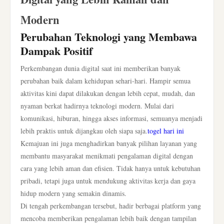
Modern
Perubahan Teknologi yang Membawa
Dampak Positif
Perkembangan dunia digital saat ini memberikan banyak
perubahan baik dalam kehidupan sehari-hari. Hampir semua
aktivitas kini dapat dilakukan dengan lebih cepat, mudah, dan
nyaman berkat hadirnya teknologi modern. Mulai dari
komunikasi, hiburan, hingga akses informasi, semuanya menjadi
lebih praktis untuk dijangkau oleh siapa saja.
togel hari ini
Kemajuan ini juga menghadirkan banyak pilihan layanan yang
membantu masyarakat menikmati pengalaman digital dengan
cara yang lebih aman dan efisien. Tidak hanya untuk kebutuhan
pribadi, tetapi juga untuk mendukung aktivitas kerja dan gaya
hidup modern yang semakin dinamis.
Di tengah perkembangan tersebut, hadir berbagai platform yang
mencoba memberikan pengalaman lebih baik dengan tampilan