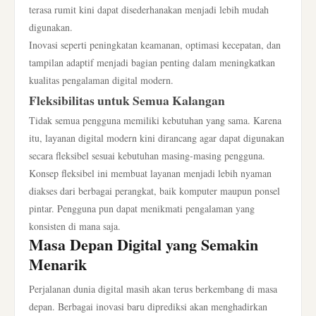
terasa rumit kini dapat disederhanakan menjadi lebih mudah
digunakan.
Inovasi seperti peningkatan keamanan, optimasi kecepatan, dan
tampilan adaptif menjadi bagian penting dalam meningkatkan
kualitas pengalaman digital modern.
Fleksibilitas untuk Semua Kalangan
Tidak semua pengguna memiliki kebutuhan yang sama. Karena
itu, layanan digital modern kini dirancang agar dapat digunakan
secara fleksibel sesuai kebutuhan masing-masing pengguna.
Konsep fleksibel ini membuat layanan menjadi lebih nyaman
diakses dari berbagai perangkat, baik komputer maupun ponsel
pintar. Pengguna pun dapat menikmati pengalaman yang
konsisten di mana saja.
Masa Depan Digital yang Semakin
Menarik
Perjalanan dunia digital masih akan terus berkembang di masa
depan. Berbagai inovasi baru diprediksi akan menghadirkan