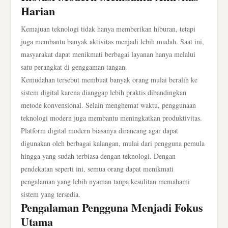
Harian
Kemajuan teknologi tidak hanya memberikan hiburan, tetapi
juga membantu banyak aktivitas menjadi lebih mudah. Saat ini,
masyarakat dapat menikmati berbagai layanan hanya melalui
satu perangkat di genggaman tangan.
Kemudahan tersebut membuat banyak orang mulai beralih ke
sistem digital karena dianggap lebih praktis dibandingkan
metode konvensional. Selain menghemat waktu, penggunaan
teknologi modern juga membantu meningkatkan produktivitas.
Platform digital modern biasanya dirancang agar dapat
digunakan oleh berbagai kalangan, mulai dari pengguna pemula
hingga yang sudah terbiasa dengan teknologi. Dengan
pendekatan seperti ini, semua orang dapat menikmati
pengalaman yang lebih nyaman tanpa kesulitan memahami
sistem yang tersedia.
Pengalaman Pengguna Menjadi Fokus
Utama