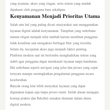
yang nyaman, akses yang ringan, serta sistem yang mudah
dipahami oleh pengguna baru sekalipun.
Kenyamanan Menjadi Prioritas Utama
Salah satu hal yang paling dicari masyarakat saat menggunakan
layanan digital adalah kenyamanan. Tampilan yang sederhana
namun elegan menjadi nilai tambah karena membuat pengguna
tidak kesulitan saat mengakses berbagai fitur yang tersedia.
Selain itu, kecepatan akses juga menjadi faktor penting.
Platform modern saat ini berlomba menghadirkan sistem yang
stabil agar pengguna dapat menikmati layanan tanpa hambatan.
Hal sederhana seperti navigasi yang jelas dan proses yang cepat
ternyata mampu meningkatkan pengalaman pengguna secara
keseluruhan.
Banyak orang kini lebih menyukai layanan yang dapat
digunakan kapan saja tanpa proses rumit. Inilah alasan mengapa
konsep praktis dan fleksibel semakin diminati dalam dunia
digital modern.