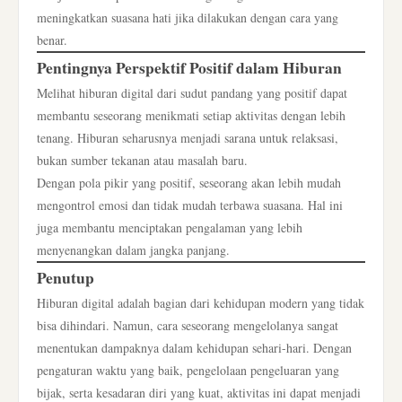
meningkatkan suasana hati jika dilakukan dengan cara yang
benar.
Pentingnya Perspektif Positif dalam Hiburan
Melihat hiburan digital dari sudut pandang yang positif dapat
membantu seseorang menikmati setiap aktivitas dengan lebih
tenang. Hiburan seharusnya menjadi sarana untuk relaksasi,
bukan sumber tekanan atau masalah baru.
Dengan pola pikir yang positif, seseorang akan lebih mudah
mengontrol emosi dan tidak mudah terbawa suasana. Hal ini
juga membantu menciptakan pengalaman yang lebih
menyenangkan dalam jangka panjang.
Penutup
Hiburan digital adalah bagian dari kehidupan modern yang tidak
bisa dihindari. Namun, cara seseorang mengelolanya sangat
menentukan dampaknya dalam kehidupan sehari-hari. Dengan
pengaturan waktu yang baik, pengelolaan pengeluaran yang
bijak, serta kesadaran diri yang kuat, aktivitas ini dapat menjadi