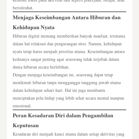
beristirahat.
Menjaga Keseimbangan Antara Hiburan dan
Kehidupan Nyata
Hiburan digital memang memberikan banyak manfaat, terutama
dalam hal relaksasi dan pengurangan stres. Namun, kehidupan
nyata tetap harus menjadi prioritas utama. Keseimbangan antara
keduanya sangat penting agar seseorang tidak terjebak dalam
dunia hiburan secara berlebihan.
Dengan menjaga keseimbangan ini, seseorang dapat tetap
menikmati hiburan tanpa mengganggu tanggung jawab utama
dalam kehidupan sehari-hari. Hal ini juga membantu
menciptakan pola hidup yang lebih sehat secara mental maupun
emosional.
Peran Kesadaran Diri dalam Pengambilan
Keputusan
Kesadaran diri menjadi kunci utama dalam setiap aktivitas yang