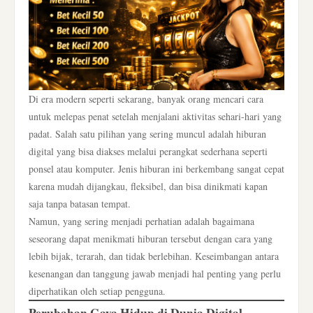
Di era modern seperti sekarang, banyak orang mencari cara
untuk melepas penat setelah menjalani aktivitas sehari-hari yang
padat. Salah satu pilihan yang sering muncul adalah hiburan
digital yang bisa diakses melalui perangkat sederhana seperti
ponsel atau komputer. Jenis hiburan ini berkembang sangat cepat
karena mudah dijangkau, fleksibel, dan bisa dinikmati kapan
saja tanpa batasan tempat.
Namun, yang sering menjadi perhatian adalah bagaimana
seseorang dapat menikmati hiburan tersebut dengan cara yang
lebih bijak, terarah, dan tidak berlebihan. Keseimbangan antara
kesenangan dan tanggung jawab menjadi hal penting yang perlu
diperhatikan oleh setiap pengguna.
Perubahan Gaya Hidup di Dunia Digital