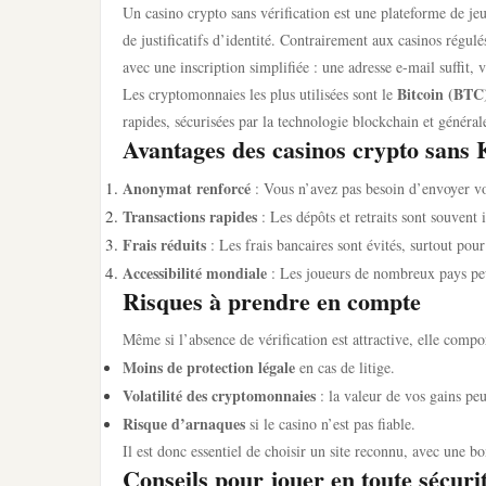
Un casino crypto sans vérification est une plateforme de je
de justificatifs d’identité. Contrairement aux casinos régulés
avec une inscription simplifiée : une adresse e-mail suffit, 
Bitcoin (BTC
Les cryptomonnaies les plus utilisées sont le
rapides, sécurisées par la technologie blockchain et généra
Avantages des casinos crypto sans
Anonymat renforcé
: Vous n’avez pas besoin d’envoyer votr
Transactions rapides
: Les dépôts et retraits sont souvent 
Frais réduits
: Les frais bancaires sont évités, surtout pou
Accessibilité mondiale
: Les joueurs de nombreux pays peu
Risques à prendre en compte
Même si l’absence de vérification est attractive, elle compor
Moins de protection légale
en cas de litige.
Volatilité des cryptomonnaies
: la valeur de vos gains peu
Risque d’arnaques
si le casino n’est pas fiable.
Il est donc essentiel de choisir un site reconnu, avec une bo
Conseils pour jouer en toute sécuri