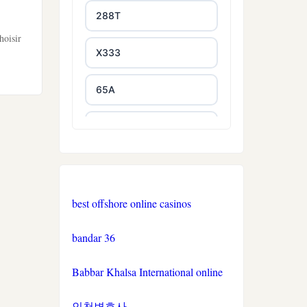
288T
hoisir
X333
65A
788T
XXGG
999E
best offshore online casinos
bandar 36
link vào NK88
Babbar Khalsa International online
TR88 link
인천변호사