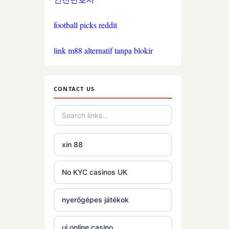
phjoy.io
football picks reddit
tg88
link m88 alternatif tanpa blokir
https://go8.center/
non gamstop casinos
CONTACT US
non gamstop casinos
non gamstop casinos
xin 88
non gamstop casinos
No KYC casinos UK
non gamstop casinos
nyerőgépes játékok
non gamstop casinos
uj online casino