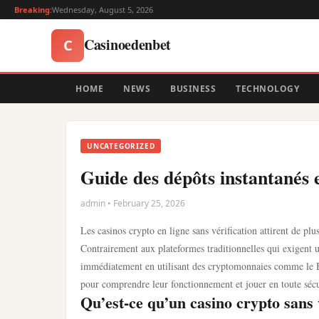
Breaking:
Wednesday, August 5, 2026
Casinoedenbet
C
HOME
NEWS
BUSINESS
TECHNOLOGY
UNCATEGORIZED
Guide des dépôts instantanés 
admin • February 25, 2026
Les casinos crypto en ligne sans vérification attirent de plu
Contrairement aux plateformes traditionnelles qui exigen
immédiatement en utilisant des cryptomonnaies comme le B
pour comprendre leur fonctionnement et jouer en toute sécu
Qu’est-ce qu’un casino crypto sans v