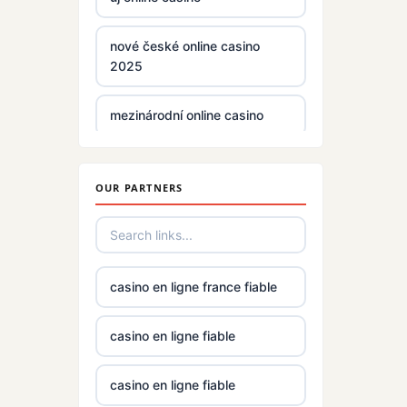
non gamstop casinos
nové české online casino
2025
non gamstop casinos
mezinárodní online casino
non gamstop casinos
zahraniční casina s licencí pro
české hráče
non gamstop casinos
OUR PARTNERS
No KYC casinos UK
non gamstop casinos
No KYC casinos UK
i9bet com
casino en ligne france fiable
casino norge
alo 789
casino en ligne fiable
casino utan spelpaus
loto 188
casino en ligne fiable