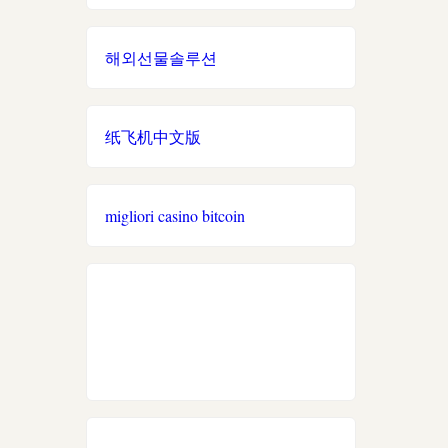
casino utan spelpaus
Link xem trực tiếp bóng
đá
online casino zonder cruks
해외선물솔루션
svenska casinon
Nowgoal trực tuyến
beste online casino zonder
CRUKS in Nederland
casino utan spelpaus
纸飞机中文版
hit club
đá gà thomo 67
casino utan spelpaus
bj 88
migliori casino bitcoin
casino en ligne fiable
betting utan licens
https://789f.accountant/
meilleur casino en ligne
No KYC casino UK
uu88
nouveaux casinos en ligne
2026
go8
site de paris sportifs
https://tr88.locker/