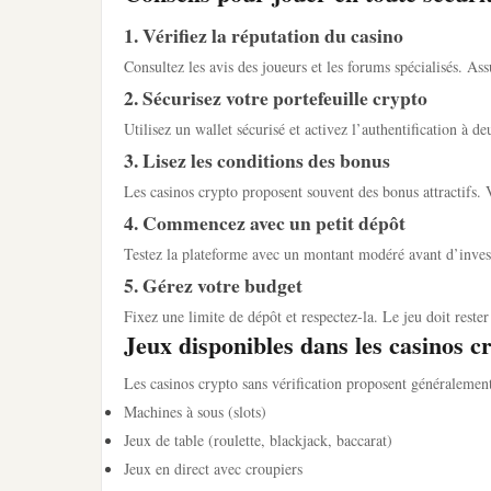
1. Vérifiez la réputation du casino
Consultez les avis des joueurs et les forums spécialisés. As
2. Sécurisez votre portefeuille crypto
Utilisez un wallet sécurisé et activez l’authentification à d
3. Lisez les conditions des bonus
Les casinos crypto proposent souvent des bonus attractifs. 
4. Commencez avec un petit dépôt
Testez la plateforme avec un montant modéré avant d’inves
5. Gérez votre budget
Fixez une limite de dépôt et respectez-la. Le jeu doit rester
Jeux disponibles dans les casinos c
Les casinos crypto sans vérification proposent généralement
Machines à sous (slots)
Jeux de table (roulette, blackjack, baccarat)
Jeux en direct avec croupiers