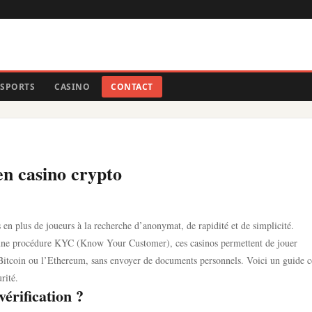
SPORTS
CASINO
CONTACT
en casino crypto
s en plus de joueurs à la recherche d’anonymat, de rapidité et de simplicité.
t une procédure KYC (Know Your Customer), ces casinos permettent de jouer
itcoin ou l’Ethereum, sans envoyer de documents personnels. Voici un guide 
rité.
érification ?