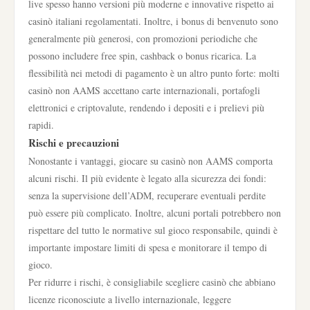
live spesso hanno versioni più moderne e innovative rispetto ai
casinò italiani regolamentati. Inoltre, i bonus di benvenuto sono
generalmente più generosi, con promozioni periodiche che
possono includere free spin, cashback o bonus ricarica. La
flessibilità nei metodi di pagamento è un altro punto forte: molti
casinò non AAMS accettano carte internazionali, portafogli
elettronici e criptovalute, rendendo i depositi e i prelievi più
rapidi.
Rischi e precauzioni
Nonostante i vantaggi, giocare su casinò non AAMS comporta
alcuni rischi. Il più evidente è legato alla sicurezza dei fondi:
senza la supervisione dell’ADM, recuperare eventuali perdite
può essere più complicato. Inoltre, alcuni portali potrebbero non
rispettare del tutto le normative sul gioco responsabile, quindi è
importante impostare limiti di spesa e monitorare il tempo di
gioco.
Per ridurre i rischi, è consigliabile scegliere casinò che abbiano
licenze riconosciute a livello internazionale, leggere