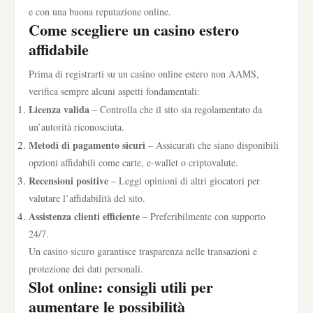
e con una buona reputazione online.
Come scegliere un casino estero
affidabile
Prima di registrarti su un casino online estero non AAMS,
verifica sempre alcuni aspetti fondamentali:
Licenza valida
– Controlla che il sito sia regolamentato da
un’autorità riconosciuta.
Metodi di pagamento sicuri
– Assicurati che siano disponibili
opzioni affidabili come carte, e-wallet o criptovalute.
Recensioni positive
– Leggi opinioni di altri giocatori per
valutare l’affidabilità del sito.
Assistenza clienti efficiente
– Preferibilmente con supporto
24/7.
Un casino sicuro garantisce trasparenza nelle transazioni e
protezione dei dati personali.
Slot online: consigli utili per
aumentare le possibilità