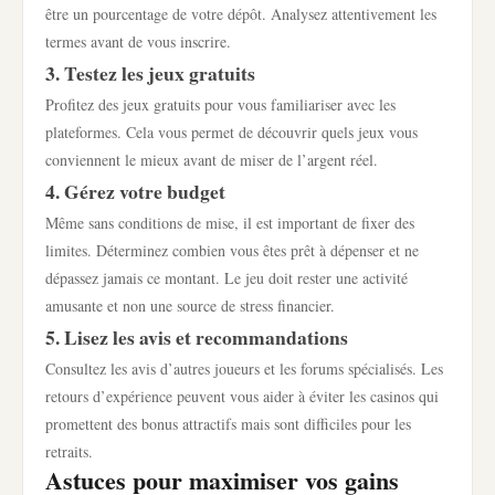
être un pourcentage de votre dépôt. Analysez attentivement les
termes avant de vous inscrire.
3. Testez les jeux gratuits
Profitez des jeux gratuits pour vous familiariser avec les
plateformes. Cela vous permet de découvrir quels jeux vous
conviennent le mieux avant de miser de l’argent réel.
4. Gérez votre budget
Même sans conditions de mise, il est important de fixer des
limites. Déterminez combien vous êtes prêt à dépenser et ne
dépassez jamais ce montant. Le jeu doit rester une activité
amusante et non une source de stress financier.
5. Lisez les avis et recommandations
Consultez les avis d’autres joueurs et les forums spécialisés. Les
retours d’expérience peuvent vous aider à éviter les casinos qui
promettent des bonus attractifs mais sont difficiles pour les
retraits.
Astuces pour maximiser vos gains