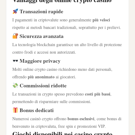
Transazioni rapide
più veloci
I pagamenti in criptovalute sono generalmente
rispetto ai metodi bancari tradizionali, soprattutto per i prelievi.
Sicurezza avanzata
La tecnologia blockchain garantisce un alto livello di protezione
contro frodi e accessi non autorizzati.
Maggiore privacy
Molti online crypto casino richiedono meno dati personali,
più anonimato
offrendo
ai giocatori.
Commissioni ridotte
costi più bassi
Le transazioni in crypto spesso prevedono
,
permettendo di risparmiare sulle commissioni.
Bonus dedicati
bonus esclusivi
Numerosi casinò crypto offrono
, come bonus di
benvenuto in criptovaluta, free spin e promozioni VIP.
Giochi disponibili nei casino crypto