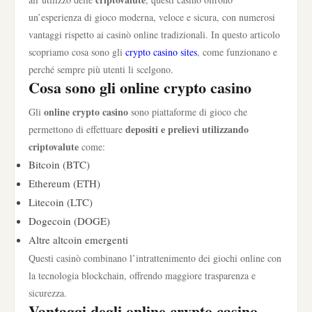
un’esperienza di gioco moderna, veloce e sicura, con numerosi
vantaggi rispetto ai casinò online tradizionali. In questo articolo
scopriamo cosa sono gli
crypto casino sites
, come funzionano e
perché sempre più utenti li scelgono.
Cosa sono gli online crypto casino
online crypto casino
Gli
sono piattaforme di gioco che
depositi e prelievi utilizzando
permettono di effettuare
criptovalute
come:
Bitcoin (BTC)
Ethereum (ETH)
Litecoin (LTC)
Dogecoin (DOGE)
Altre altcoin emergenti
Questi casinò combinano l’intrattenimento dei giochi online con
la tecnologia blockchain, offrendo maggiore trasparenza e
sicurezza.
Vantaggi degli online crypto casino