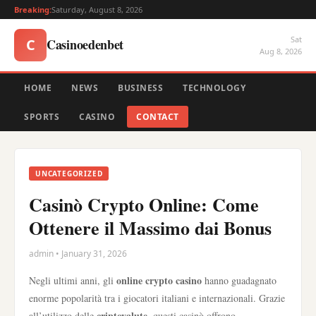
Breaking:
Saturday, August 8, 2026
Sat
Casinoedenbet
C
Aug 8, 2026
HOME
NEWS
BUSINESS
TECHNOLOGY
SPORTS
CASINO
CONTACT
UNCATEGORIZED
Casinò Crypto Online: Come
Ottenere il Massimo dai Bonus
admin • January 31, 2026
online crypto casino
Negli ultimi anni, gli
hanno guadagnato
enorme popolarità tra i giocatori italiani e internazionali. Grazie
criptovalute
all’utilizzo delle
, questi casinò offrono