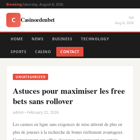
Breaking:
Saturday, August 8, 2026
Sat
Casinoedenbet
C
Aug 8, 2026
HOME
NEWS
BUSINESS
TECHNOLOGY
SPORTS
CASINO
CONTACT
UNCATEGORIZED
Astuces pour maximiser les free
bets sans rollover
admin • February 22, 2026
Les casinos en ligne sans exigences de mise attirent de plus en
plus de joueurs à la recherche de bonus réellement avantageux.
Contrairement aux offres classiques qui imposent un certain