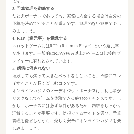
です。
3. 予算管理を徹底する
たとえボーナスであっても、実際に入金する場合は自分の
予算を決めて守ることが重要です。無理のない範囲で楽し
みましょう。
4. RTP（還元率）を意識する
スロットゲームにはRTP（Return to Player）という還元率
があります。一般的にRTPが96％以上のゲームは比較的プ
レイヤーに有利とされています。
5. 感情に流されない
連敗しても焦って大きなベットをしないこと。冷静にプレ
イすることが長く楽しむコツです。
オンラインカジノのノーデポジットボーナスは、初心者が
リスクなしでゲームを体験できる絶好のチャンスです。し
かし、ボーナスには必ず条件があるため、内容をしっかり
理解することが重要です。信頼できるサイトを選び、予算
管理を徹底しながら、楽しく安全にオンラインカジノを楽
しみましょう。