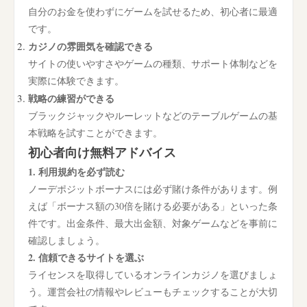
自分のお金を使わずにゲームを試せるため、初心者に最適
です。
カジノの雰囲気を確認できる
サイトの使いやすさやゲームの種類、サポート体制などを
実際に体験できます。
戦略の練習ができる
ブラックジャックやルーレットなどのテーブルゲームの基
本戦略を試すことができます。
初心者向け無料アドバイス
1. 利用規約を必ず読む
ノーデポジットボーナスには必ず賭け条件があります。例
えば「ボーナス額の30倍を賭ける必要がある」といった条
件です。出金条件、最大出金額、対象ゲームなどを事前に
確認しましょう。
2. 信頼できるサイトを選ぶ
ライセンスを取得しているオンラインカジノを選びましょ
う。運営会社の情報やレビューもチェックすることが大切