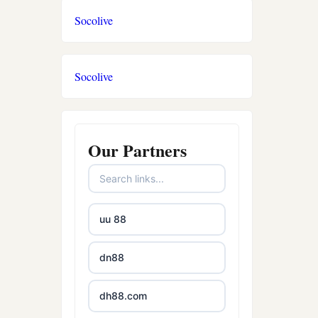
Socolive
Socolive
Our Partners
uu 88
dn88
dh88.com