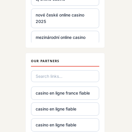
non gamstop casinos
nové české online casino
2025
non gamstop casinos
mezinárodní online casino
non gamstop casinos
zahraniční casina s licencí pro
české hráče
non gamstop casinos
OUR PARTNERS
No KYC casinos UK
non gamstop casinos
No KYC casinos UK
i9bet com
casino en ligne france fiable
casino norge
alo 789
casino en ligne fiable
casino utan spelpaus
loto 188
casino en ligne fiable