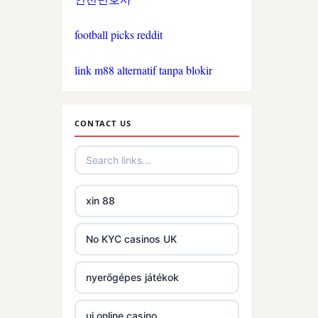
phjoy.io
football picks reddit
tg88
link m88 alternatif tanpa blokir
https://go8.center/
non gamstop casinos
CONTACT US
non gamstop casinos
non gamstop casinos
xin 88
non gamstop casinos
No KYC casinos UK
non gamstop casinos
nyerőgépes játékok
non gamstop casinos
uj online casino