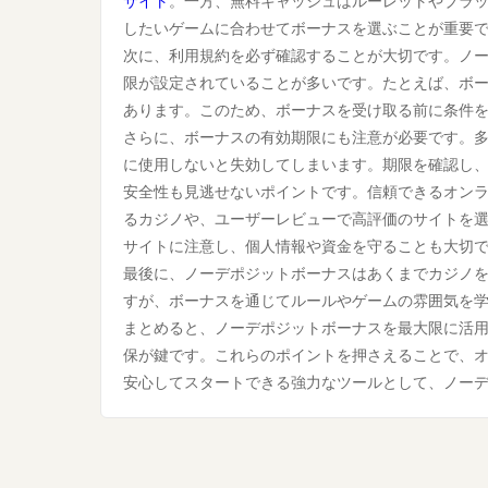
サイト
。一方、無料キャッシュはルーレットやブラ
したいゲームに合わせてボーナスを選ぶことが重要
次に、利用規約を必ず確認することが大切です。ノ
限が設定されていることが多いです。たとえば、ボー
あります。このため、ボーナスを受け取る前に条件
さらに、ボーナスの有効期限にも注意が必要です。
に使用しないと失効してしまいます。期限を確認し
安全性も見逃せないポイントです。信頼できるオン
るカジノや、ユーザーレビューで高評価のサイトを
サイトに注意し、個人情報や資金を守ることも大切
最後に、ノーデポジットボーナスはあくまでカジノ
すが、ボーナスを通じてルールやゲームの雰囲気を
まとめると、ノーデポジットボーナスを最大限に活
保が鍵です。これらのポイントを押さえることで、
安心してスタートできる強力なツールとして、ノー