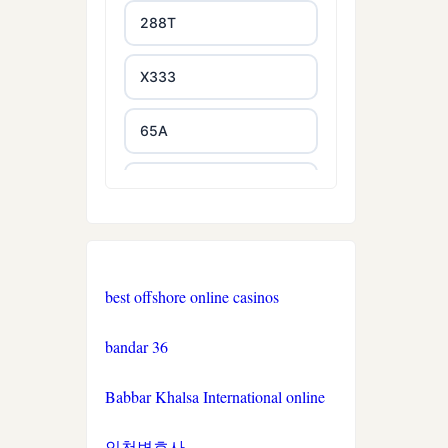
288T
X333
65A
788T
XXGG
999E
best offshore online casinos
bandar 36
link vào NK88
Babbar Khalsa International online
TR88 link
인천변호사