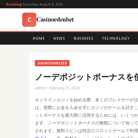
Breaking:
Thursday, August 6, 2026
Casinoedenbet
C
HOME
NEWS
BUSINESS
TECHNOLOGY
UNCATEGORIZED
ノーデポジットボーナスを
admin • February 21, 2026
オンラインカジノを始める際、多くのプレイヤーが
は、実際にお金を入金せずにカジノのゲームを試す
ットボーナスを最大限に活用するためには、いくつ
まず、ノーデポジットボーナスの種類について知っ
されます。無料スピンは特定のスロットゲームで利