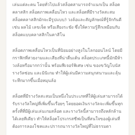
เล่นแต่ละคน โดยทั่วไปแล้วสล็อตสามารถจำแนกเป็น สล็อต
คลาสสิก สล็อตภาพเคลื่อนไหว และสล็อตที่มีรางวัลสะสม
สล็อตคลาสสิกมักจะมีรูปแบบ3 วงล้อและสัญลักษณ์ที่รู้จักกันดี
เช่น ผลไม้ เลขเจ็ด หรือเสียงระฆัง ซึ่งให้ความรู้สึกเหมือนกับ
สล็อตแบบคลาสสิกในคาสิโน
สล็อตภาพเคลื่อนไหวเป็นที่นิยมอย่างสูงในโลกออนไลน์ โดยมี
กราฟิกที่สวยงามและเสียงที่น่าตื่นเต้น สล็อตประเภทนี้มักมีห้า
วงล้อหรือมากกว่านั้น พร้อมฟีเจอร์พิเศษ เช่น ของขวัญโบนัส
รางวัลซ่อน และมินิเกม ทำให้ผู้เล่นมีความสนุกสนานและลุ้น
ระทึกมากขึ้นเมื่อหมุนล้อ
สล็อตที่มีรางวัลสะสมเป็นหนึ่งในประเภทที่ให้ผู้เล่นสามารถได้
รับรางวัลใหญ่ที่เพิ่มขึ้นเรื่อยๆ โดยยอดเงินรางวัลจะเพิ่มขึ้นทุก
ครั้งที่ที่มีผู้เล่นเล่นเกมสล็อต และรางวัลนี้สามารถถึงหลักล้าน
ได้เลยทีเดียว ทำให้สล็อตโปรเกรสซีฟเป็นที่สนใจของผู้เล่นที่
ต้องการลองโชคและปรารถนารางวัลใหญ่ที่ไม่ธรรมดา