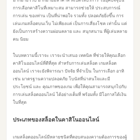
การเลือกคาสิโนที่เหมาะสม สามารถช่วยให้ ประสบการณ์
การเล่น ของท่าน เป็นที่น่าพอใจ รวมทั้ง ปลอดภัยยิ่งขึ้น การ
เล่นเกมสล็อตบนเว็บ ไม่เพียงแค่ เป็นการเสี่ยงโชค เท่านั้น แต่
ยังเป็นการสร้างความผ่อนคลาย และ สนุกสนาน ที่ผู้เล่นหลาย
คน นิยม
ในบทความนี้เราจะ เราจะนำเสนอ เทคนิค ที่ช่วยให้คุณเลือก
คาสิโนออนไลน์ที่ดีที่สุด สำหรับการเล่นสล็อต เกมสล็อต
ออนไลน์ เราจะยังพิจารณา ปัจจัย ที่จำเป็น ในการเลือก อาทิ
เช่น มาตรฐานความปลอดภัย โบนัสที่น่าสนใจและมี
ประโยชน์ และ คุณภาพของเกม เพื่อให้คุณสามารถสนุกไปกับ
การเล่นสล็อตออนไลน์ ได้อย่างเต็มที่ พร้อมทั้ง มีโอกาสได้เงิน
ในที่สุด
ประเภทของสล็อตในคาสิโนออนไลน์
เกมสล็อตออนไลน์มีหลายชนิดที่ตอบสนองความต้องการของผู้