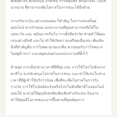
พิเศษต่างๆ ที่เกมนั้นมี อาทิเช่น การหมุนฟรี หรืออาจจะ โบนัส
มากมาย ที่สามารถเพิ่มโอกาสในการชนะได้อีกด้วย
การบริหารเงิน อย่างรอบคอบ ก็สำคัญ ในการเล่นสล็อต
ออนไลน์ ควรกำหนด งบประมาณที่คุณสามารถเสียได้ใน
แต่ละวัน และ พนันมากเกินไป การตั้งขีดจำกัด ช่วยทำให้คุณ
เล่นอย่างมีสติ และไม่ ทำให้เกิดความเครียดเมื่อเล่น เพิ่มเติม
สิ่งที่สำคัญคือ การไม่พยายามเอาคืน ควรยอมรับว่าโชคอาจ
ไม่อยู่ข้างเรา และหยุดเล่นตามงบประมาณที่ตั้งไว้
ท้ายสุด การเลือกช่วงเวลาที่ดีที่สุด และ การใช้โปรโมชั่นจาก
คาสิโน จะสนับสนุนโอกาสในการชนะ แนะนำให้เล่นในช่วง
เวลาที่มีผู้เข้าใช้บริการน้อย เพื่อที่จะเพิ่มโอกาสในการรับ
รางวัล การใช้โบนัสต้อนรับหรือโปรโมชันที่คาสิโนออนไลน์
มอบให้ จะช่วยให้คุณมีเครดิตเพิ่มเติมสำหรับเล่น นั่นอาจ
ทำให้คุณมีโอกาสชนะมากขึ้นตามที่คุณต้องการ