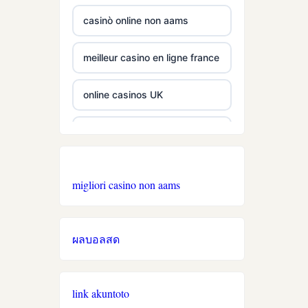
casino utan spelpaus
b29 com
casinò online non aams
lc88
card game with rewards
meilleur casino en ligne france
tr88
UU88
online casinos UK
32win
abc8
online casino
svenska casinon
best online casinos
online casinos
migliori casino non aams
utländska casino
zowin
online casinos UK
ผลบอลสด
svenska casinon
https://888b2.co.com/
non GamStop casinos
online casino
ea77.art
nieuwe online casino zonder
link akuntoto
cruks