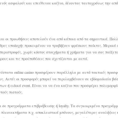
 ενός ασφαλούς και υπεύθυνου καζίνο, δίνοντας ταυτοχρόνως την απ
ς και οι προωθήσεις αποτελούν ένα από κάποια από τα σημαντικά. Πολ
θρες υποδοχής προκειμένου να τραβήξουν φρέσκους παίκτες. Μερικά 
εριστροφές, χωρίς κόστος στοιχήματα ή χρήματα για να σας παίξετε
ρους και τις προϋποθέσεις που σχετίζονται με αυτά.
σύστατα online casino προσφέρουν παράλληλα με αυτό τακτικές προσφ
υς. Αυτές οι προσφορές μπορεί να περιλαμβάνουν σε εβδομαδιαία βά
των ή ειδικά event. Είναι να να ένα καζίνο που προσφέρει πολυμορφί
τούς πιστούς.
χει σε προγράμματα επιβράβευσης ή loyalty. Τα συγκεκριμένα προγράμ
πλεονεκτήματα π.χ. αποκλειστικά μπόνους, μεγαλύτερες αναλήψεις 