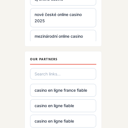
non gamstop casinos
nové české online casino
2025
non gamstop casinos
mezinárodní online casino
non gamstop casinos
zahraniční casina s licencí pro
české hráče
non gamstop casinos
OUR PARTNERS
No KYC casinos UK
non gamstop casinos
No KYC casinos UK
i9bet com
casino en ligne france fiable
casino norge
alo 789
casino en ligne fiable
casino utan spelpaus
loto 188
casino en ligne fiable